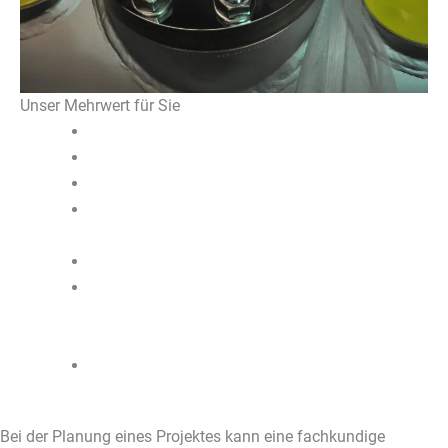
Unser Mehrwert für Sie
Persönliche Beratung für ihre Projekte
Umfangreiches Lieferspektrum
Konstruktion & Fertigung aus einer Hand
Fertigung bis zu 2900mm Durchmesser & 35
Tonnen Gesamtgewicht
CS-Stahl, Edelstahl und Sonderstähle
Schweißverfahren von WIG, MAG/MIG und
Elektrode bis hin zu UP und Elektroschlacke-
Plattierungen
Inhouse ZfP-Prüfungen
Bei der Planung eines Projektes kann eine fachkundige